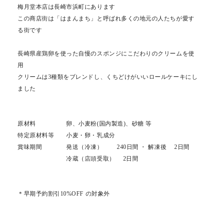
梅月堂本店は長崎市浜町にあります
この商店街は「はまんまち」と呼ばれ多くの地元の人たちが愛す
る街です
長崎県産鶏卵を使った自慢のスポンジにこだわりのクリームを使
用
クリームは3種類をブレンドし、くちどけがいいロールケーキにし
ました
原材料 卵、小麦粉(国内製造)、砂糖 等
特定原材料等 小麦・卵・乳成分
賞味期間 発送（冷凍） 240日間 ・ 解凍後 2日間
冷蔵（店頭受取） 2日間
＊早期予約割引10%OFF の対象外