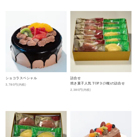
ショコラスペシャル
詰合せ
焼き菓子人気 TOP３(3種)の詰合せ
3,780円(内税)
2,380円(内税)