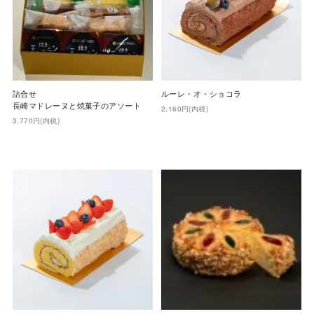
詰合せ
ルーレ・オ・ショコラ
長崎マドレーヌと焼菓子のアソート
2,160円(内税)
3,770円(内税)