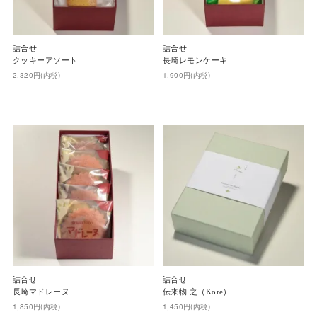
詰合せ
詰合せ
クッキーアソート
長崎レモンケーキ
2,320円(内税)
1,900円(内税)
詰合せ
詰合せ
長崎マドレーヌ
伝来物 之（Kore）
1,850円(内税)
1,450円(内税)