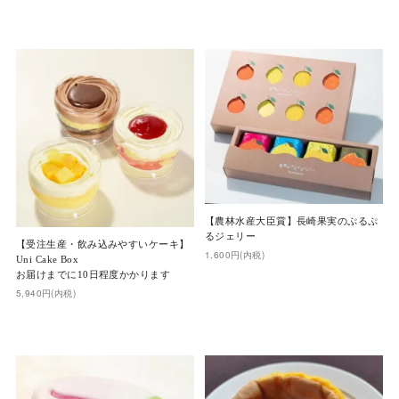
【農林水産大臣賞】長崎果実のぷるぷ
るジェリー
【受注生産・飲み込みやすいケーキ】
1,600円(内税)
Uni Cake Box
お届けまでに10日程度かかります
5,940円(内税)