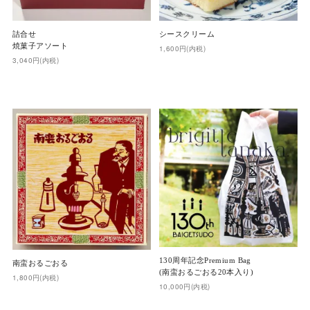
詰合せ
シースクリーム
焼菓子アソート
1,600円(内税)
3,040円(内税)
130周年記念Premium Bag
南蛮おるごおる
(南蛮おるごおる20本入り)
1,800円(内税)
10,000円(内税)